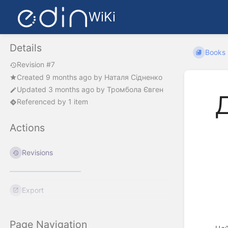
WiKi
Details
Books
Revision #7
Created
9 months ago
by
Наталя Сідненко
Updated
3 months ago
by
Тромбола Євген
Referenced by 1 item
Actions
Revisions
Export
Page Navigation