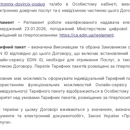
ktronnix-dovircix-poslug
та/або в Особистому кабінеті, визн
ктронних довірчих послуг та є невід’ємною частиною цього Дого
ламент
– Регламент роботи кваліфікованого надавача ел
верджений 23.01.2026, погоджений Міністерством цифрової 
міщений за гіперпосиланням:
https://ca.edin.ua/reglament
.
ифний пакет
– визначена Виконавцем та обрана Замовником с
N ID відповідно до цього Договору, що включає встановлений о
айн-сервісу EDIN ID, необхідні для отримання Послуг, а та
тиною Договору. Перелік Тарифних пакетів розміщено за гіпер
овник має можливість сформувати індивідуальний Тарифний па
користанням функціональних можливостей Онлайн-сервіс
дивідуального) Тарифного пакету відображаються в Особистому 
оритет над умовами Тарифних пакетів, розміщених за гіперпос
і терміни у цьому Договорі вживаються у значеннях, визначе
ументи та електронний документообіг», Законі України «Про
луги».