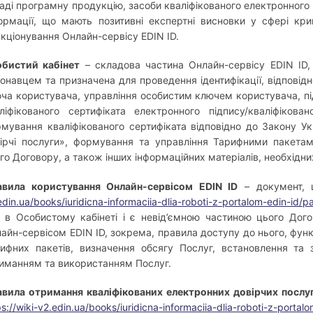
аді програмну продукцію, засоби кваліфікованого електронного 
ормації, що мають позитивні експертні висновки у сфері кри
кціонування Онлайн-сервісу EDIN ID.
бистий кабінет
– складова частина Онлайн-сервісу EDIN ID,
онавцем та призначена для проведення ідентифікації, відповідн
ча користувача, управління особистим ключем користувача, п
ліфікованого сертифіката електронного підпису/кваліфікова
мування кваліфікованого сертифіката відповідно до Закону Ук
ірчі послуги», формування та управління Тарифними пакета
го Договору, а також інших інформаційних матеріалів, необхідн
авила користування Онлайн-сервісом EDIN ID
– документ, 
edin.ua/books/iuridicna-informaciia-dlia-roboti-z-portalom-edin-id/p
 в Особистому кабінеті і є невід’ємною частиною цього Дог
айн-сервісом EDIN ID, зокрема, правила доступу до нього, фун
ифних пакетів, визначення обсягу Послуг, встановлення та з
иманням та використанням Послуг.
вила отримання кваліфікованих електронних довірчих послу
ps://wiki-v2.edin.ua/books/iuridicna-informaciia-dlia-roboti-z-portal