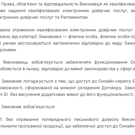
. Права, обов’язки та відповідальність Виконавця як кваліфіков
ви надання кваліфікованих електронних довірчих послуг, в
ктронних довірчих послуг та Регламентом.
вила отримання кваліфікованих електронних довірчих послуг
ежно від категорії Замовника — фізична особа, фізична особа-
і умови застосовуються автоматично відповідно до виду Зам
оронами.
. Виконавець зобов’язується забезпечити функціонування О
обляється в ньому, відповідно до вимог законодавства у сфері 
. Замовник погоджується з тим, що доступ до Онлайн-сервісу ED
оможності, сформованої на момент укладення Договору. Замо
N ID без висунення додаткових вимог до його функціональності.
. Замовник зобов’язується:
.1. без отримання попереднього письмового дозволу Вико
поненти програмної продукції, що забезпечує доступ до Онлайн-