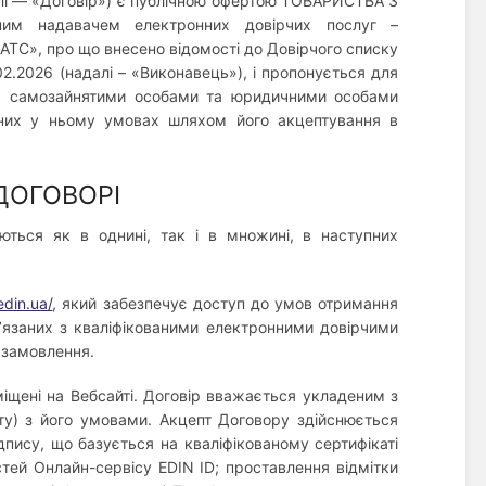
алі — «Договір») є публічною офертою ТОВАРИСТВА З
им надавачем електронних довірчих послуг –
АТС», про що внесено відомості до Довірчого списку
2.2026 (надалі – «Виконавець»), і пропонується для
и, самозайнятими особами та юридичними особами
ених у ньому умовах шляхом його акцептування в
ДОГОВОРІ
ться як в однині, так і в множині, в наступних
edin.ua/
, який забезпечує доступ до умов отримання
в’язаних з кваліфікованими електронними довірчими
 замовлення.
іщені на Вебсайті. Договір вважається укладеним з
ту) з його умовами. Акцепт Договору здійснюється
пису, що базується на кваліфікованому сертифікаті
тей Онлайн-сервісу EDIN ID; проставлення відмітки