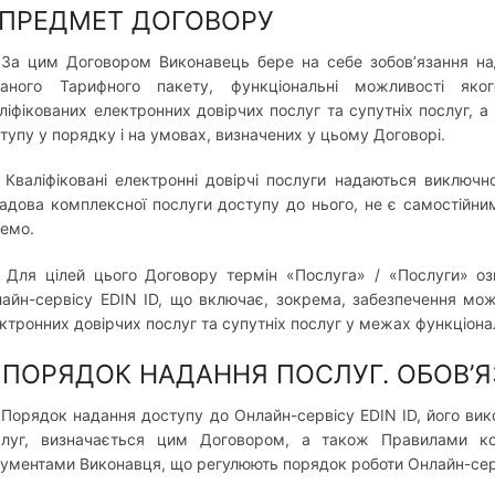
. ПРЕДМЕТ ДОГОВОРУ
. За цим Договором Виконавець бере на себе зобов’язання н
раного Тарифного пакету, функціональні можливості яко
ліфікованих електронних довірчих послуг та супутніх послуг, а
тупу у порядку і на умовах, визначених у цьому Договорі.
. Кваліфіковані електронні довірчі послуги надаються виклю
адова комплексної послуги доступу до нього, не є самостійн
емо.
. Для цілей цього Договору термін «Послуга» / «Послуги» о
айн-сервісу EDIN ID, що включає, зокрема, забезпечення мож
ктронних довірчих послуг та супутніх послуг у межах функціона
. ПОРЯДОК НАДАННЯ ПОСЛУГ. ОБОВ’Я
. Порядок надання доступу до Онлайн-сервісу EDIN ID, його ви
слуг, визначається цим Договором, а також Правилами ко
ументами Виконавця, що регулюють порядок роботи Онлайн-серв