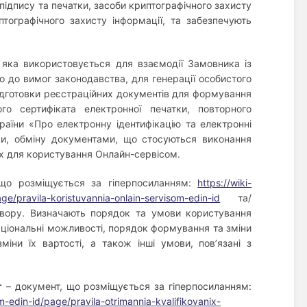
підпису та печатки, засоби криптографічного захисту
птографічного захисту інформації, та забезпечують
 яка використовується для взаємодії Замовника із
о до вимог законодавства, для генерації особистого
ідготовки реєстраційних документів для формування
ного сертифіката електронної печатки, повторного
раїни «Про електронну ідентифікацію та електронні
ми, обміну документами, що стосуються виконання
их для користування Онлайн-сервісом.
що розміщується за гіперпосиланням:
https://wiki-
age/pravila-koristuvannia-onlain-servisom-edin-id
та/
овору. Визначають порядок та умови користування
кціональні можливості, порядок формування та зміни
міни їх вартості, а також інші умови, пов’язані з
г
– документ, що розміщується за гіперпосиланням:
om-edin-id/page/pravila-otrimannia-kvalifikovanix-