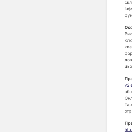
скл
інф
фун
Осо
Вик
клю
ква
фор
дов
цьо
Пр
v2.
або
Онл
Тар
отр
Пра
htt