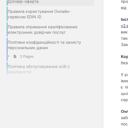
про
Договір-оферта
від
Правила користування Онлайн-
сервісом EDIN ID
Інс
v2.
Правила отримання кваліфікованих
вик
електронних довірчих послуг
так
Політики конфіденційності та захисту
Зам
персональних даних
Ко
3 Pages
без
Політика обслуговування осіб з
інвалідністю
У р
іме
є п
цьо
сер
Онл
заб
пос