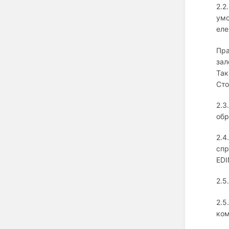
2.2
умо
еле
Пра
зал
Так
Ст
2.3
обр
2.4
спр
EDI
2.5
2.5
ком