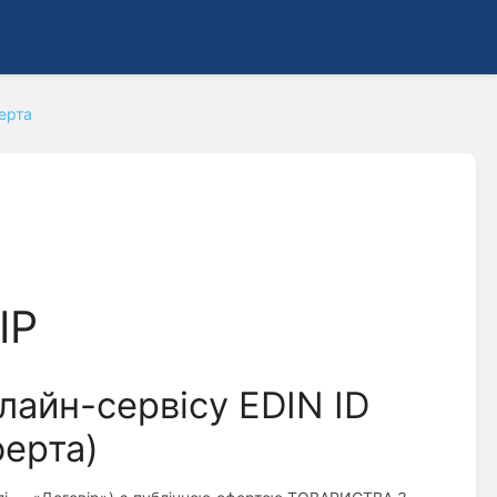
ерта
ІР
лайн-сервісу EDIN ID
ферта)