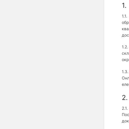
1
1.1
об
ква
дос
1.2
скл
окр
1.3
Онл
еле
2
2.1
По
док