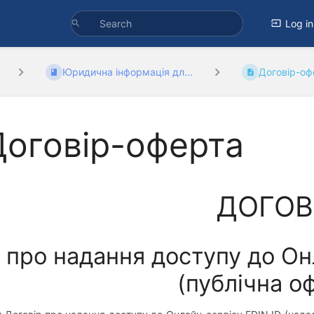
Log in
Юридична інформація дл...
Договір-оф
Договір-оферта
ДОГОВ
про надання доступу до Он
(публічна о