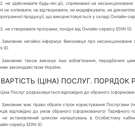
.2. не здійснювати будь-які дії, спрямовані на несанкціонован
лі не копіювати, не відтворювати, не модифікувати, не декомпі
програмної продукції, що використовується у складі Онлайн-сер
.3. не створювати програми, похідні від Онлайн-сервісу EDIN ID.
. Замовник негайно інформує Виконавця про несанкціоноване 
N ID.
. Замовник також виконує інші зобов’язання, передбачені ц
ним законодавством України.
. ВАРТІСТЬ (ЦІНА) ПОСЛУГ. ПОРЯДОК 
. Ціна Послуг розраховується відповідно до обраного (сформов
. Замовник має право обрати строк користування Послугами (пе
яців відповідно до умов обраного (сформованого) Тарифного п
 не встановлений шляхом налаштувань в Особистому кабін
айн-сервісу EDIN ID.