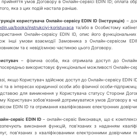
 прийняття умов Договору в Онлайн-сервісі EDIN ID; оплата о
 того, яка з цих подій настала раніше.
трукція користувача Онлайн-сервісу EDIN ID (Інструкція)
– док
edin.ua/books/instrukciyi-koristuvaca
та/або в Особистому кабінеті
ористання Онлайн-сервісу EDIN ID, опис його функціональних
ож інші умови взаємодії Замовника з Онлайн-сервісом EDIN
овником та є невід’ємною частиною цього Договору.
ристувач
– фізична особа, яка отримала доступ до Онлайн-
посередньо використовує функціональні можливості Онлайн-серв
азі, якщо Користувач здійснює доступ до Онлайн-сервісу EDIN I
ні та в інтересах юридичної особи або фізичної особи-підприєм
ідставою для виникнення у Користувача статусу Сторони Догов
му Користувач зобов’язаний дотримуватися умов Договору в ч
вісом EDIN ID та отримання кваліфікованих електронних довірчи
айн-сервіс EDIN ID
– онлайн-сервіс Виконавця, що є комплекс
езпечують виконання функцій, пов’язаних з наданням кваліф
луг, пов’язаних з кваліфікованими електронними довірчими п