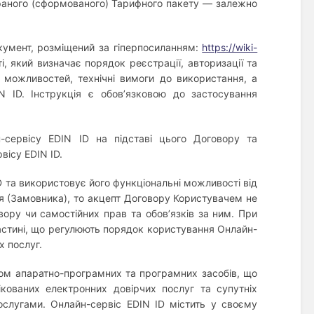
браного (сформованого) Тарифного пакету — залежно
умент, розміщений за гіперпосиланням:
https://wiki-
, який визначає порядок реєстрації, авторизації та
 можливостей, технічні вимоги до використання, а
 ID. Інструкція є обов’язковою до застосування
сервісу EDIN ID на підставі цього Договору та
ісу EDIN ID.
D та використовує його функціональні можливості від
ця (Замовника), то акцепт Договору Користувачем не
ору чи самостійних прав та обов’язків за ним. При
астині, що регулюють порядок користування Онлайн-
х послуг.
ом апаратно-програмних та програмних засобів, що
ікованих електронних довірчих послуг та супутніх
ослугами. Онлайн-сервіс EDIN ID містить у своєму