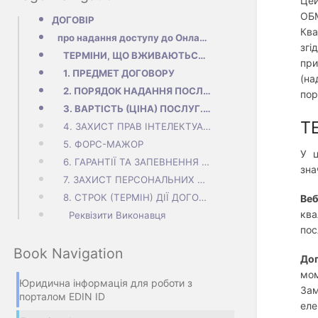
Цей
ОБ
ДОГОВІР
Ква
про надання доступу до Онлайн-сервісу EDIN ID(публічна оферта)
згі
ТЕРМІНИ, ЩО ВЖИВАЮТЬСЯ В ЦЬОМУ ДОГОВОРІ
при
1. ПРЕДМЕТ ДОГОВОРУ
(на
2. ПОРЯДОК НАДАННЯ ПОСЛУГ. ОБОВ’ЯЗКИ СТОРІН
пор
3. ВАРТІСТЬ (ЦІНА) ПОСЛУГ. ПОРЯДОК РОЗРАХУНКІВ
Т
4. ЗАХИСТ ПРАВ ІНТЕЛЕКТУАЛЬНОЇ ВЛАСНОСТІ. ВІДПОВІДАЛЬНІСТЬ СТОРІН
5. ФОРС-МАЖОР
У ц
6. ГАРАНТІЇ ТА ЗАПЕВНЕННЯ СТОРІН
зна
7. ЗАХИСТ ПЕРСОНАЛЬНИХ ДАНИХ. КОНФІДЕНЦІЙНІСТЬ
8. СТРОК (ТЕРМІН) ДІЇ ДОГОВОРУ
Ве
ква
Реквізити Виконавця
пос
Book Navigation
Дог
мом
Юридична інформація для роботи з
Зам
порталом EDIN ID
еле