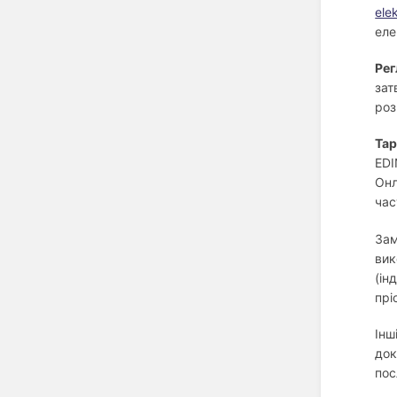
ele
еле
Рег
зат
роз
Тар
EDI
Онл
час
Зам
ви
(ін
прі
Інш
док
пос