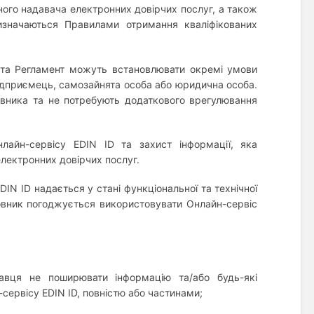
аного надавача електронних довірчих послуг, а також
изначаються Правилами отримання кваліфікованих
 та Регламент можуть встановлювати окремі умови
підприємець, самозайнята особа або юридична особа.
овника та не потребують додаткового врегулювання
нлайн-сервісу EDIN ID та захист інформації, яка
електронних довірчих послуг.
IN ID надається у стані функціональної та технічної
вник погоджується використовувати Онлайн-сервіс
навця не поширювати інформацію та/або будь-які
сервісу EDIN ID, повністю або частинами;