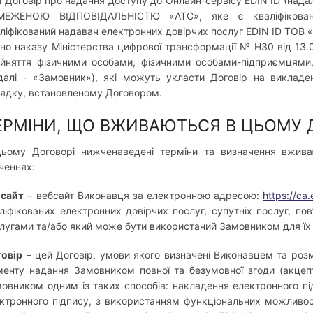
 Договір про надання доступу до Онлайн-сервісу EDIN ID (над
МЕЖЕНОЮ ВІДПОВІДАЛЬНІСТЮ «АТС», яке є кваліфікован
ліфікований надавач електронних довірчих послуг EDIN ID ТОВ «
дно наказу Міністерства цифрової трансформації № Н30 від 13.0
йняття фізичними особами, фізичними особами-підприємцям
далі - «Замовник»), які можуть укласти Договір на виклад
ядку, встановленому Договором.
ЕРМІНИ, ЩО ВЖИВАЮТЬСЯ В ЦЬОМУ 
ьому Договорі нижченаведені терміни та визначення вживаю
ченнях:
бсайт
– вебсайт Виконавця за електронною адресою:
https://ca.
ліфікованих електронних довірчих послуг, супутніх послуг, по
лугами та/або який може бути використаний Замовником для їх
овір
– цей Договір, умови якого визначені Виконавцем та розм
енту надання Замовником повної та безумовної згоди (акцеп
овником одним із таких способів: накладення електронного під
ктронного підпису, з використанням функціональних можливос