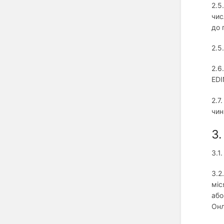
2.5
чис
до 
2.5
2.6
EDI
2.7
чин
3
3.1
3.2
міс
або
Онл