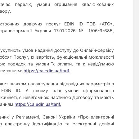
ачає перелік, умови отримання кваліфікованих
вору.
ектронних довірчих послуг EDIN ID ТОВ «АТС»,
трансформації України 17.01.2026 № 1/06-9-685,
укупність умов надання доступу до Онлайн-сервісу
бсяг Послуг, їх вартість, функціональні можливості
кож порядок та умови їх оплати, та є невід’ємною
посиланням:
https://ca.edin.ua/tarif
.
кет шляхом налаштування відповідних параметрів з
у EDIN ID. У такому разі умови сформованого
кабінеті, є невід’ємною частиною Договору та мають
иланням
https://ca.edin.ua/tarif
.
них у Регламенті, Законі України «Про електронні
 електронну ідентифікацію та електронні довірчі